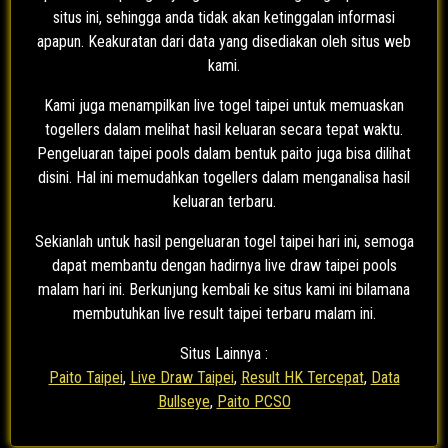
situs ini, sehingga anda tidak akan ketinggalan informasi
apapun. Keakuratan dari data yang disediakan oleh situs web
kami.
Kami juga menampilkan live togel taipei untuk memuaskan
togellers dalam melihat hasil keluaran secara tepat waktu.
Pengeluaran taipei pools dalam bentuk paito juga bisa dilihat
disini. Hal ini memudahkan togellers dalam menganalisa hasil
keluaran terbaru.
Sekianlah untuk hasil pengeluaran togel taipei hari ini, semoga
dapat membantu dengan hadirnya live draw taipei pools
malam hari ini. Berkunjung kembali ke situs kami ini bilamana
membutuhkan live result taipei terbaru malam ini.
Situs Lainnya :
Paito Taipei
,
Live Draw Taipei
,
Result HK Tercepat
,
Data
Bullseye
,
Paito PCSO